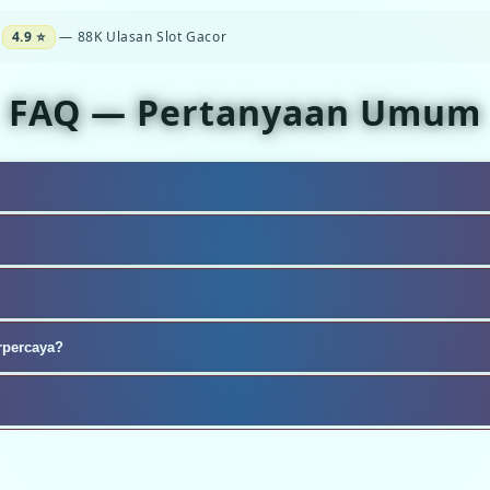
4.9 ⭐
— 88K Ulasan Slot Gacor
FAQ — Pertanyaan Umum
cor hari ini dari provider viral SLOT GACOR gampang 
BARUDAKWIN dan dapatkan fitur RTP Live paling update
SLOT GACOR resmi yang telah beroperasi sejak 20
percaya?
gih paling mutakhir.
rik kalangan pecinta cuan, kini bisa langsung diak
ruh pemain dewa kicau gacor.
online paling gacor bisa dicoba pada malam hari in
esin SLOT GACOR semakin cepat panas dan mudah jac