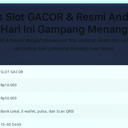
in
modal
Slot GACOR & Resmi Anda
Hari Ini Gampang Menang
 Resmi dengan penawaran fitur andalan akses link slot g
raja paling hoki gampang menang cuan besar.
SLOT GACOR
Rp10.000
Rp50.000
Bank Lokal, E-wallet, pulsa, dan Scan QRIS
10–60 Detik