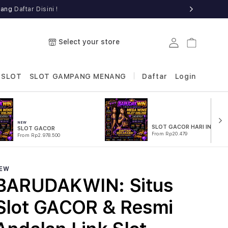
nang
Daftar Disini !
Select your store
Log in
Cart
 SLOT
SLOT GAMPANG MENANG
Daftar
Login
NEW
SLOT GACOR HARI INI
SLOT GACOR
From Rp20.479
From Rp2.978.500
EW
BARUDAKWIN: Situs
Slot GACOR & Resmi