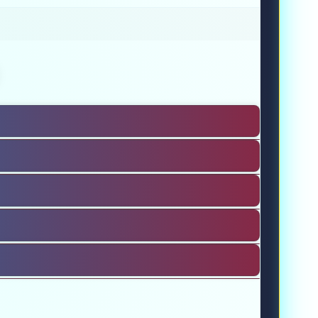
menang besar.
 dengan koleksi ratusan slot online paling
20 dengan permainan menggunakan sistem
ses secara realtime di situs BARUDAKWIN
i. Ribuan member aktif saat malam dengan
kpot.