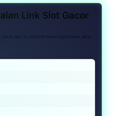
lan Link Slot Gacor
acor hari ini platform terpercaya bonus akun