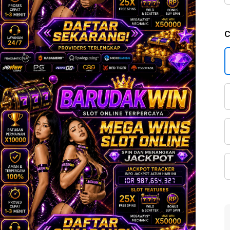
C
Open
media
3
in
modal