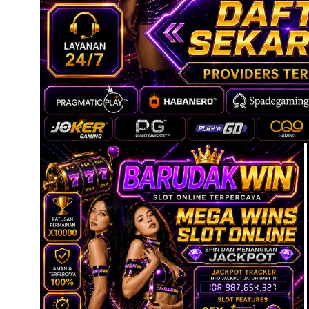
Open
media
1
in
modal