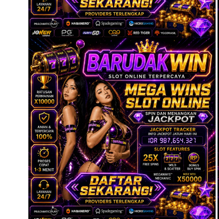
Open
media
4
in
modal