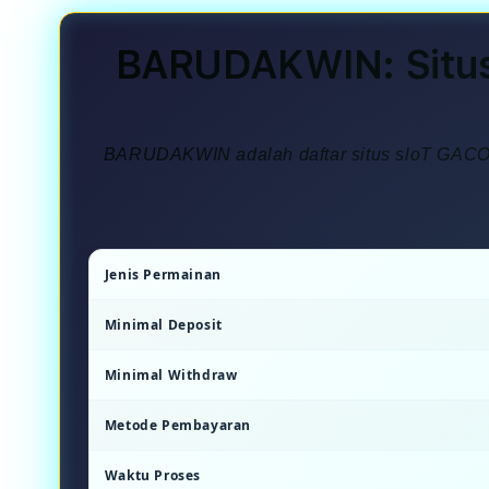
in
modal
BARUDAKWIN: Situs 
BARUDAKWIN adalah daftar situs sloT GACOR &
Jenis Permainan
Minimal Deposit
Minimal Withdraw
Metode Pembayaran
Waktu Proses