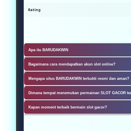
Rating
Apa itu BARUDAKWIN
BARUDAKWIN adalah platform situs slot ga
Bagaimana cara mendapatkan akun slot online?
Sangat mudah, silahkan kunjungi livechat 
Mengapa situs BARUDAKWIN terbukti resmi dan aman?
dewa kicau cuan.
BARUDAKWIN sebagai penyedia provider 
Dimana tempat menemukan permainan SLOT GACOR ter
keamanan tinggi berupa enkripsi data cang
Permainan SLOT GACOR cukup banyak mena
Kapan moment terbaik bermain slot gacor?
yang memberikan bonus besar kepada selu
Moment terbaik menikmati keseruan slot 
transaksi super padat membuat putaran m