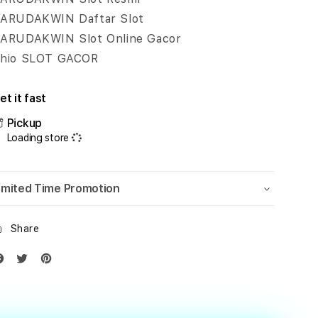
Gacor
Gacor
ARUDAKWIN Daftar Slot
Hari
Hari
ARUDAKWIN Slot Online Gacor
Ini
Ini
Gampang
Gampang
hio SLOT GACOR
Menang
Menang
et it fast
Pickup
Loading store
imited Time Promotion
Share