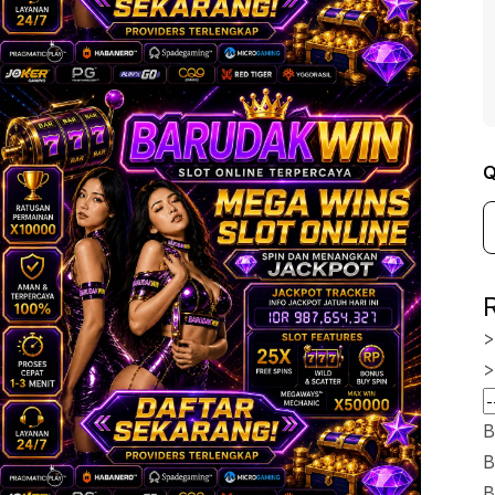
Open
media
5
in
modal
Q
R
>
>
B
B
B